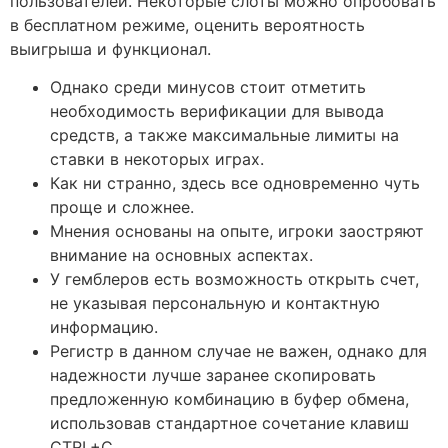
пользователей. Некоторые слоты можно опробовать
в бесплатном режиме, оценить вероятность
выигрыша и функционал.
Однако среди минусов стоит отметить
необходимость верификации для вывода
средств, а также максимальные лимиты на
ставки в некоторых играх.
Как ни странно, здесь все одновременно чуть
проще и сложнее.
Мнения основаны на опыте, игроки заостряют
внимание на основных аспектах.
У гемблеров есть возможность открыть счет,
не указывая персональную и контактную
информацию.
Регистр в данном случае не важен, однако для
надежности лучше заранее скопировать
предложенную комбинацию в буфер обмена,
использовав стандартное сочетание клавиш
CTRL+C.