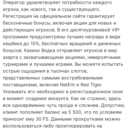
Оператор удовлетворяет потребности каждого
игрока, как нового, так и существующего.
Регистрация на официальном сайте гарантирует
бесконечные бонусы, включая акции для новых и
действующих игроков. В его десятиуровневой VIP-
программе предусмотрены лучшие награды в виде
кешбека до 15%, бесплатных вращений и денежных
бонусов. Казино Водка отправляет игроков в мир
азарта с захватывающими акциями, невероятными
турнирами и лучшими играми. Вы можете испытать
острые ощущения в тысячах слотов,
представленных самыми востребованными
поставщиками, включая NetEnt и Red Tiger.
Указывать его необходимо в регистрационном окне
в момент создания аккаунта. Как ни странно, здесь
все одновременно чуть проще и сложнее. Допустим,
клиент пополняет баланс на 5 500, что по условиям
приносит ему 30 FS. Данными прокрутками можно
воспользоваться либо проигнорировать на