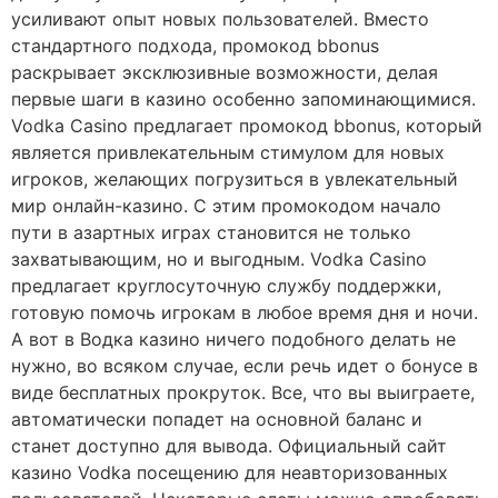
усиливают опыт новых пользователей. Вместо
стандартного подхода, промокод bbonus
раскрывает эксклюзивные возможности, делая
первые шаги в казино особенно запоминающимися.
Vodka Casino предлагает промокод bbonus, который
является привлекательным стимулом для новых
игроков, желающих погрузиться в увлекательный
мир онлайн-казино. С этим промокодом начало
пути в азартных играх становится не только
захватывающим, но и выгодным. Vodka Casino
предлагает круглосуточную службу поддержки,
готовую помочь игрокам в любое время дня и ночи.
А вот в Водка казино ничего подобного делать не
нужно, во всяком случае, если речь идет о бонусе в
виде бесплатных прокруток. Все, что вы выиграете,
автоматически попадет на основной баланс и
станет доступно для вывода. Официальный сайт
казино Vodka посещению для неавторизованных