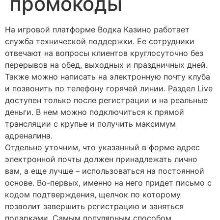
промокоды
На игровой платформе Водка Казино работает
служба технической поддержки. Ее сотрудники
отвечают на вопросы клиентов круглосуточно без
перерывов на обед, выходных и праздничных дней.
Также можно написать на электронную почту клуба
и позвонить по телефону горячей линии. Раздел Live
доступен только после регистрации и на реальные
деньги. В нем можно подключиться к прямой
трансляции с крупье и получить максимум
адреналина.
Отдельно уточним, что указанный в форме адрес
электронной почты должен принадлежать лично
вам, а еще лучше – использоваться на постоянной
основе. Во-первых, именно на него придет письмо с
кодом подтверждения, щелчок по которому
позволит завершить регистрацию и заняться
подарками. Самым популярным способом