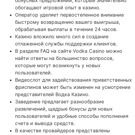
бонусных предложений, которые значительно
обогащают игровой опыт в казино.
Оператор уделяет первостепенное внимание
быстрому возвращению вашего выигрыша,
обрабатывая выплаты в течение 24 часов.
Казино вложило много сил в создание
отлаженной службы поддержки клиентов.
В разделе FAQ на сайте Vodka Casino можно
найти ответы на большинство вопросов,
которые могут возникнуть у новых
пользователей.
Видеослот для задействования приветственных
фриспинов может быть изменен на усмотрение
представителей Водка Казино.
Заведение предлагает разнообразие
развлечений, щедрые бонусы для новых
пользователей и удобные способы пополнения
счета и вывода средств.
В качестве провайдеров представлены