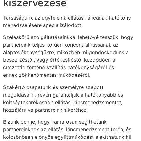
kiszervezése
Társaságunk az ügyfeleink ellátási láncának hatékony
menedzselésére specializálódott.
Széleskörű szolgáltatásainkkal lehetővé tesszük, hogy
partnereink teljes körűen koncentrálhassanak az
alaptevékenységükre, miközben mi gondoskodunk a
beszerzéstől, vagy értékesítéstől kezdődően a
címzettig történő szállítás hatékonyságáról és
ennek zökkenőmentes működéséről.
Szakértő csapatunk és személyre szabott
megoldásaink révén garantáljuk a hatékonyabb és
költségtakarékosabb ellátási láncmenedzsmentet,
hozzájárulva partnereink sikeréhez.
Bízunk benne, hogy hamarosan segíthetünk
partnereinknek az ellátási láncmenedzsment terén, és
kölcsönösen előnyös együttműködést alakíthatunk ki!