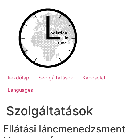
Ugrás
a
tartalomhoz
Kezdőlap
Szolgáltatások
Kapcsolat
Languages
Szolgáltatások
Ellátási láncmenedzsment