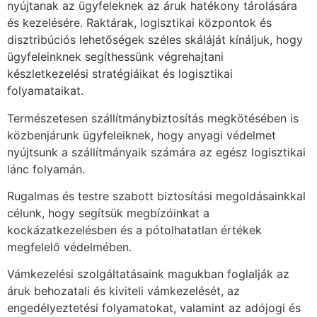
nyújtanak az ügyfeleknek az áruk hatékony tárolására
és kezelésére. Raktárak, logisztikai központok és
disztribúciós lehetőségek széles skáláját kínáljuk, hogy
ügyfeleinknek segíthessünk végrehajtani
készletkezelési stratégiáikat és logisztikai
folyamataikat.
Természetesen szállítmánybiztosítás megkötésében is
közbenjárunk ügyfeleiknek, hogy anyagi védelmet
nyújtsunk a szállítmányaik számára az egész logisztikai
lánc folyamán.
Rugalmas és testre szabott biztosítási megoldásainkkal
célunk, hogy segítsük megbízóinkat a
kockázatkezelésben és a pótolhatatlan értékek
megfelelő védelmében.
Vámkezelési szolgáltatásaink magukban foglalják az
áruk behozatali és kiviteli vámkezelését, az
engedélyeztetési folyamatokat, valamint az adójogi és