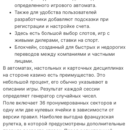
определенного игрового автомата.
Также для удобства пользователей
разработчики добавляют подсказки при
регистрации и настройке счета.
Здесь есть большой выбор слотов, игр с
живыми дилерами, ставки на спорт.
Блокчейн, созданный для быстрых и недорогих
переводов между компаниями и частными
лицами.
В автоматах, настольных и карточных дисциплинах
на стороне казино есть преимущество. Это
небольшой процент, его обычно указывают в
описании игры. Результат каждой сессии
определяет генератор случайных чисел.
Поле включает 36 пронумерованных секторов и
одну или две нулевых ячейки в зависимости от
версии правил. Наиболее выгодна французская
рулетка, в которой предусмотрены дополнительные