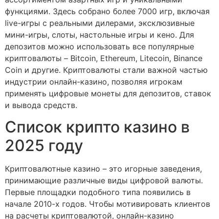
функциями. Здесь собрано более 7000 игр, включая
live-игры с реальными дилерами, эксклюзивные
мини-игры, слоты, настольные игры и кено. Для
депозитов можно использовать все популярные
криптовалюты – Bitcoin, Ethereum, Litecoin, Binance
Coin и другие. Криптовалюты стали важной частью
индустрии онлайн-казино, позволяя игрокам
применять цифровые монеты для депозитов, ставок
и вывода средств.
Список крипто казино в
2025 году
Криптовалютные казино – это игорные заведения,
принимающие различные виды цифровой валюты.
Первые площадки подобного типа появились в
начале 2010-х годов. Чтобы мотивировать клиентов
на расчеты криптовалютой, онлайн-казино