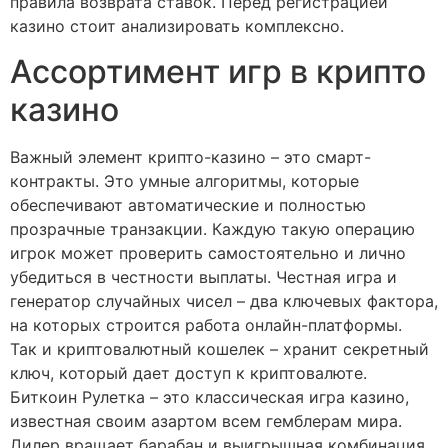
правила возврата ставок. Перед регистрацией
казино стоит анализировать комплексно.
Ассортимент игр в крипто
казино
Важный элемент крипто-казино – это смарт-
контракты. Это умные алгоритмы, которые
обеспечивают автоматические и полностью
прозрачные транзакции. Каждую такую операцию
игрок может проверить самостоятельно и лично
убедиться в честности выплаты. Честная игра и
генератор случайных чисел – два ключевых фактора,
на которых строится работа онлайн-платформы.
Так и криптовалютный кошелек – хранит секретный
ключ, который дает доступ к криптовалюте.
Биткоин Рулетка – это классическая игра казино,
известная своим азартом всем гемблерам мира.
Дилер вращает барабан и выигрышная комбинация