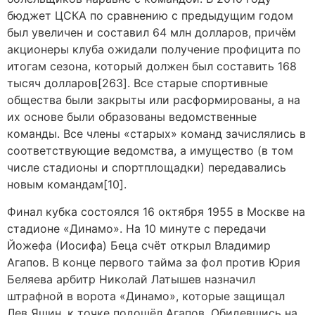
бюджет ЦСКА по сравнению с предыдущим годом
был увеличен и составил 64 млн долларов, причём
акционеры клуба ожидали получение профицита по
итогам сезона, который должен был составить 168
тысяч долларов[263]. Все старые спортивные
общества были закрыты или расформированы, а на
их основе были образованы ведомственные
команды. Все члены «старых» команд зачислялись в
соответствующие ведомства, а имущество (в том
числе стадионы и спортплощадки) передавались
новым командам[10].
Финал кубка состоялся 16 октября 1955 в Москве на
стадионе «Динамо». На 10 минуте с передачи
Йожефа (Иосифа) Беца счёт открыл Владимир
Агапов. В конце первого тайма за фол против Юрия
Беляева арбитр Николай Латышев назначил
штрафной в ворота «Динамо», которые защищал
Лев Яшин, к точке подошёл Агапов. Обидевшись на