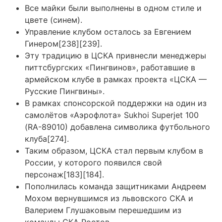
Все майки были выполнены в одном стиле и
цвете (синем).
Управление клубом осталось за Евгением
Гинером[238][239].
Эту традицию в ЦСКА привнесли менеджеры
питтсбургских «Пингвинов», работавшие в
армейском клубе в рамках проекта «ЦСКА —
Русские Пингвины».
В рамках спонсорской поддержки на один из
самолётов «Аэрофлота» Sukhoi Superjet 100
(RA-89010) добавлена символика футбольного
клуба[274].
Таким образом, ЦСКА стал первым клубом в
России, у которого появился свой
персонаж[183][184].
Пополнилась команда защитниками Андреем
Мохом вернувшимся из львовского СКА и
Валерием Глушаковым перешедшим из
команды СКА Ростов.