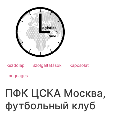
Ugrás
a
tartalomhoz
Kezdőlap
Szolgáltatások
Kapcsolat
Languages
ПФК ЦСКА Москва,
футбольный клуб