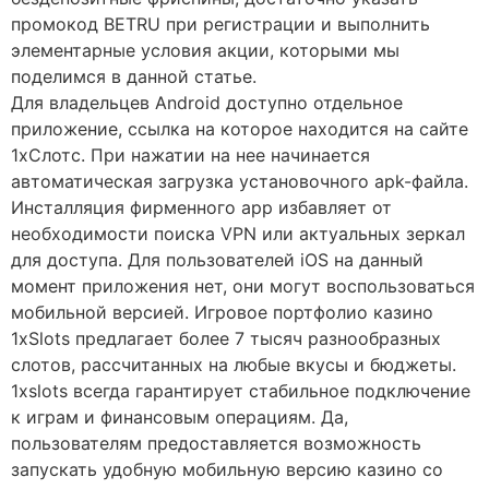
промокод BETRU при регистрации и выполнить
элементарные условия акции, которыми мы
поделимся в данной статье.
Для владельцев Android доступно отдельное
приложение, ссылка на которое находится на сайте
1хСлотс. При нажатии на нее начинается
автоматическая загрузка установочного apk-файла.
Инсталляция фирменного app избавляет от
необходимости поиска VPN или актуальных зеркал
для доступа. Для пользователей iOS на данный
момент приложения нет, они могут воспользоваться
мобильной версией. Игровое портфолио казино
1xSlots предлагает более 7 тысяч разнообразных
слотов, рассчитанных на любые вкусы и бюджеты.
1xslots всегда гарантирует стабильное подключение
к играм и финансовым операциям. Да,
пользователям предоставляется возможность
запускать удобную мобильную версию казино со