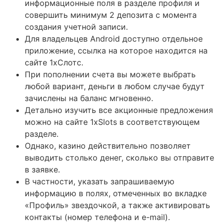
информационные поля в разделе профиля и
совершить минимум 2 депозита с момента
создания учетной записи.
Для владельцев Android доступно отдельное
приложение, ссылка на которое находится на
сайте 1хСлотс.
При пополнении счета вы можете выбрать
любой вариант, деньги в любом случае будут
зачислены на баланс мгновенно.
Детально изучить все акционные предложения
можно на сайте 1xSlots в соответствующем
разделе.
Однако, казино действительно позволяет
выводить столько денег, сколько вы отправите
в заявке.
В частности, указать запрашиваемую
информацию в полях, отмеченных во вкладке
«Профиль» звездочкой, а также активировать
контакты (номер телефона и e-mail).