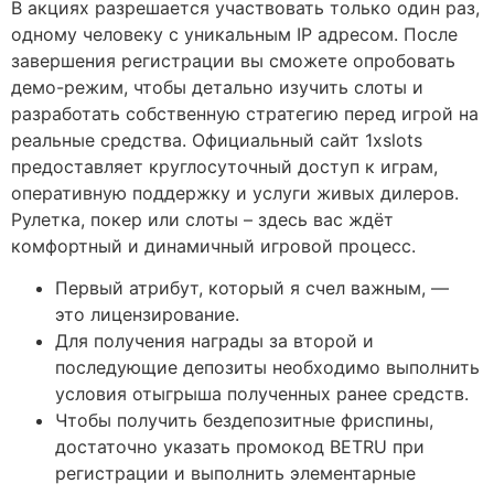
В акциях разрешается участвовать только один раз,
одному человеку с уникальным IP адресом. После
завершения регистрации вы сможете опробовать
демо-режим, чтобы детально изучить слоты и
разработать собственную стратегию перед игрой на
реальные средства. Официальный сайт 1xslots
предоставляет круглосуточный доступ к играм,
оперативную поддержку и услуги живых дилеров.
Рулетка, покер или слоты – здесь вас ждёт
комфортный и динамичный игровой процесс.
Первый атрибут, который я счел важным, —
это лицензирование.
Для получения награды за второй и
последующие депозиты необходимо выполнить
условия отыгрыша полученных ранее средств.
Чтобы получить бездепозитные фриспины,
достаточно указать промокод BETRU при
регистрации и выполнить элементарные