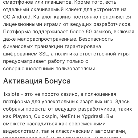
смартфонов или планшетов. Кроме того, есть
отдельный скачиваемый клиент для устройств на
ОС Android. Каталог казино постоянно пополняется
лицензионными играми от ведущих разработчиков.
Платформа поддерживает более 60 языков, включая
даже малораспространенные. Безопасность
финансовых транзакций гарантирована
шифрованием SSL, а политика ответственной игры
предусматривает работу только с
совершеннолетними пользователями.
Активация Бонуса
1xslots – это не просто казино, а полноценная
платформа для увлекательных азартных игр. Здесь
собраны проекты от ведущих разработчиков, таких
как Playson, Quickspin, NetEnt и Yggdrasil. Вы
сможете насладиться как современными
видеослотами, так и классическими автоматами,