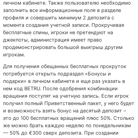
личном кабинете. Также пользователю необходимо
заполнить все информационные поля в разделе
профиля и совершить минимум 2 депозита с
момента создания учетной записи. Прокручивая
бесплатные спины, игроки не претендуют на
джекпоты, администрация имеет право
продемонстрировать большой выигрыш другим
игрокам.
Для получения обещанных бесплатных прокруток
потребуется открыть подраздел «Бонусы и
подарки» в личном кабинете и еще раз указать в
нем код BETRU. После одобрения комбинации
вращения поступят на учетную запись. Если игрок
получил полный Приветственный пакет, у него будет
и возможность взять бонус на десятый депозит –
это до 100 бесплатных вращений плюс 50%. Столько
же можно брать каждую неделю по понедельникам
— 50% до €300 сверх депозита. При создании