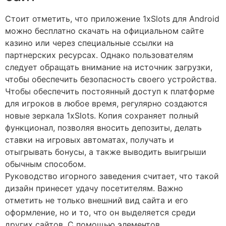
Стоит отметить, что приложение 1xSlots для Android
можно бесплатно скачать на официальном сайте
казино или через специальные ссылки на
партнерских ресурсах. Однако пользователям
следует обращать внимание на источник загрузки,
чтобы обеспечить безопасность своего устройства.
Чтобы обеспечить постоянный доступ к платформе
для игроков в любое время, регулярно создаются
новые зеркала 1xSlots. Копия сохраняет полный
функционал, позволяя вносить депозиты, делать
ставки на игровых автоматах, получать и
отыгрывать бонусы, а также выводить выигрыши
обычным способом.
Руководство игорного заведения считает, что такой
дизайн принесет удачу посетителям. Важно
отметить не только внешний вид сайта и его
оформление, но и то, что он выделяется среди
других сайтов. С помощью элементов,