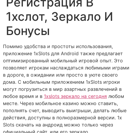
Регистрация В
1хслот, Зеркало И
Бонусы
Помимо удобства и простоты использования,
приложение 1xSlots для Android также предлагает
оптимизированный мобильный игровой опыт. Это
позволяет игрокам наслаждаться любимыми играми
в дороге, в ожидании или просто в уюте своего
дома. С мобильным приложением 1xSlots игроки
могут погрузиться в мир азартных развлечений в
любое время и в
1xslots зеркало на сегодня
любом
месте. Через мобильное казино можно ставить,
пополнять счет, выводить выигрыши, делать любые
действия, доступны в полноразмерной версии. 1x
Slots скачать на андроид можно только через
официальный сайт, или его зеркало.