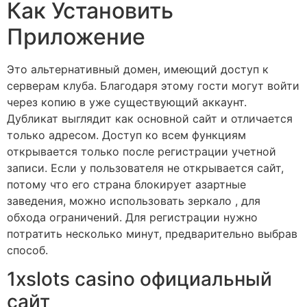
Как Установить
Приложение
Это альтернативный домен, имеющий доступ к
серверам клуба. Благодаря этому гости могут войти
через копию в уже существующий аккаунт.
Дубликат выглядит как основной сайт и отличается
только адресом. Доступ ко всем функциям
открывается только после регистрации учетной
записи. Если у пользователя не открывается сайт,
потому что его страна блокирует азартные
заведения, можно использовать зеркало , для
обхода ограничений. Для регистрации нужно
потратить несколько минут, предварительно выбрав
способ.
1xslots casino официальный
сайт