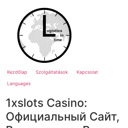
Ugrás
a
tartalomhoz
Kezdőlap
Szolgáltatások
Kapcsolat
Languages
1xslots Casino:
Официальный Сайт,