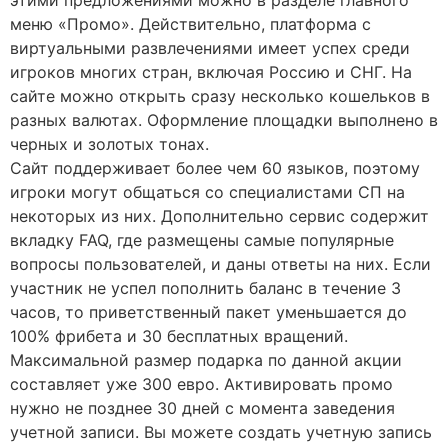
меню «Промо». Действительно, платформа с
виртуальными развлечениями имеет успех среди
игроков многих стран, включая Россию и СНГ. На
сайте можно открыть сразу несколько кошельков в
разных валютах. Оформление площадки выполнено в
черных и золотых тонах.
Сайт поддерживает более чем 60 языков, поэтому
игроки могут общаться со специалистами СП на
некоторых из них. Дополнительно сервис содержит
вкладку FAQ, где размещены самые популярные
вопросы пользователей, и даны ответы на них. Если
участник не успел пополнить баланс в течение 3
часов, то приветственный пакет уменьшается до
100% фрибета и 30 бесплатных вращений.
Максимальной размер подарка по данной акции
составляет уже 300 евро. Активировать промо
нужно не позднее 30 дней с момента заведения
учетной записи. Вы можете создать учетную запись