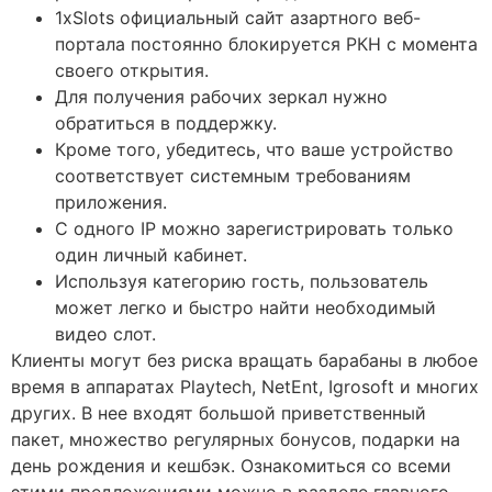
1xSlots официальный сайт азартного веб-
портала постоянно блокируется РКН с момента
своего открытия.
Для получения рабочих зеркал нужно
обратиться в поддержку.
Кроме того, убедитесь, что ваше устройство
соответствует системным требованиям
приложения.
С одного IP можно зарегистрировать только
один личный кабинет.
Используя категорию гость, пользователь
может легко и быстро найти необходимый
видео слот.
Клиенты могут без риска вращать барабаны в любое
время в аппаратах Playtech, NetEnt, Igrosoft и многих
других. В нее входят большой приветственный
пакет, множество регулярных бонусов, подарки на
день рождения и кешбэк. Ознакомиться со всеми
этими предложениями можно в разделе главного