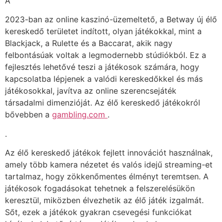
A
2023-ban az online kaszinó-üzemeltető, a Betway új élő
kereskedő területet indított, olyan játékokkal, mint a
Blackjack, a Rulette és a Baccarat, akik nagy
felbontásúak voltak a legmodernebb stúdiókból. Ez a
fejlesztés lehetővé teszi a játékosok számára, hogy
kapcsolatba lépjenek a valódi kereskedőkkel és más
játékosokkal, javítva az online szerencsejáték
társadalmi dimenzióját. Az élő kereskedő játékokról
bővebben a
gambling.com
.
.
Az élő kereskedő játékok fejlett innovációt használnak,
amely több kamera nézetet és valós idejű streaming-et
tartalmaz, hogy zökkenőmentes élményt teremtsen. A
játékosok fogadásokat tehetnek a felszerelésükön
keresztül, miközben élvezhetik az élő játék izgalmát.
Sőt, ezek a játékok gyakran csevegési funkciókat