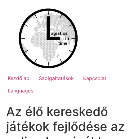
Ugrás
a
tartalomhoz
Kezdőlap
Szolgáltatások
Kapcsolat
Languages
Az élő kereskedő
játékok fejlődése az