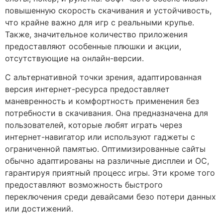
повышенную скорость скачивания и устойчивость,
что крайне важно для игр с реальными крупье.
Также, значительное количество приложения
предоставляют особенные плюшки и акции,
отсутствующие на онлайн-версии.
С альтернативной точки зрения, адаптированная
версия интернет-ресурса предоставляет
маневренность и комфортность применения без
потребности в скачивания. Она предназначена для
пользователей, которые любят играть через
интернет-навигатор или используют гаджеты с
ограниченной памятью. Оптимизированные сайты
обычно адаптированы на различные дисплеи и ОС,
гарантируя приятный процесс игры. Эти кроме того
предоставляют возможность быстрого
переключения среди девайсами безо потери данных
или достижений.