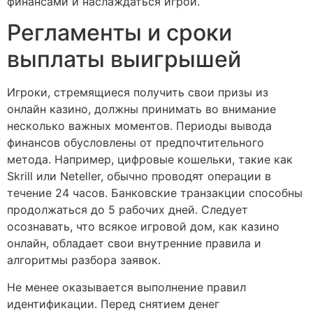
финансами и наслаждаться игрой.
Регламенты и сроки
выплаты выигрышей
Игроки, стремящиеся получить свои призы из
онлайн казино, должны принимать во внимание
несколько важных моментов. Периоды вывода
финансов обусловлены от предпочтительного
метода. Например, цифровые кошельки, такие как
Skrill или Neteller, обычно проводят операции в
течение 24 часов. Банковские транзакции способны
продолжаться до 5 рабочих дней. Следует
осознавать, что всякое игровой дом, как казино
онлайн, обладает свои внутренние правила и
алгоритмы разбора заявок.
Не менее оказывается выполнение правил
идентификации. Перед снятием денег