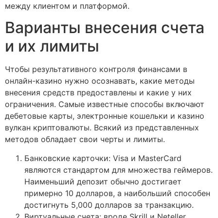
между клиентом и платформой.
Варианты внесения счета
и их лимиты
Чтобы результативного контроля финансами в
онлайн-казино нужно осознавать, какие методы
внесения средств предоставлены и какие у них
ограничения. Самые известные способы включают
дебетовые карты, электронные кошельки и казино
вулкан криптовалюты. Всякий из представленных
методов обладает свои черты и лимиты.
Банковские карточки: Visa и MasterCard
являются стандартом для множества геймеров.
Наименьший депозит обычно достигает
примерно 10 долларов, а наибольший способен
достигнуть 5,000 долларов за транзакцию.
Виртуальные счета: вроде Skrill и Neteller,