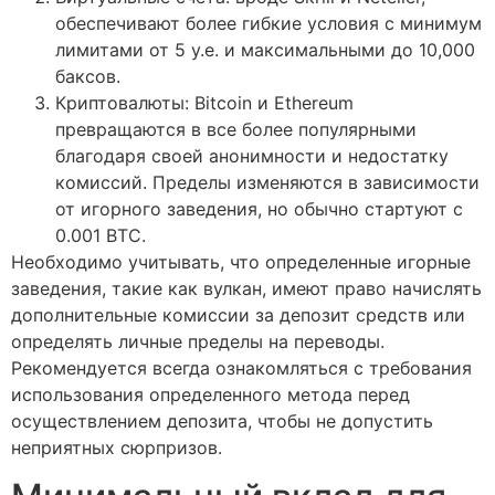
обеспечивают более гибкие условия с минимум
лимитами от 5 у.е. и максимальными до 10,000
баксов.
Криптовалюты: Bitcoin и Ethereum
превращаются в все более популярными
благодаря своей анонимности и недостатку
комиссий. Пределы изменяются в зависимости
от игорного заведения, но обычно стартуют с
0.001 BTC.
Необходимо учитывать, что определенные игорные
заведения, такие как вулкан, имеют право начислять
дополнительные комиссии за депозит средств или
определять личные пределы на переводы.
Рекомендуется всегда ознакомляться с требования
использования определенного метода перед
осуществлением депозита, чтобы не допустить
неприятных сюрпризов.