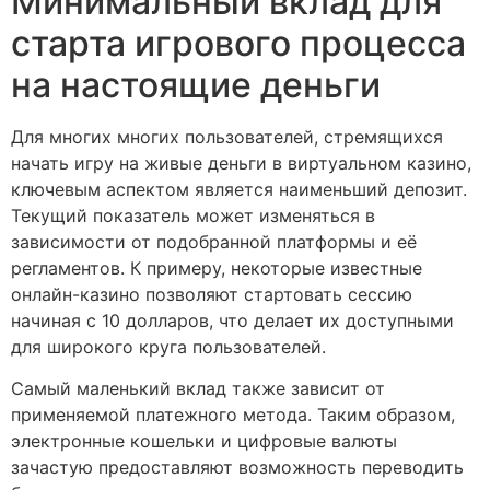
Минимальный вклад для
старта игрового процесса
на настоящие деньги
Для многих многих пользователей, стремящихся
начать игру на живые деньги в виртуальном казино,
ключевым аспектом является наименьший депозит.
Текущий показатель может изменяться в
зависимости от подобранной платформы и её
регламентов. К примеру, некоторые известные
онлайн-казино позволяют стартовать сессию
начиная с 10 долларов, что делает их доступными
для широкого круга пользователей.
Самый маленький вклад также зависит от
применяемой платежного метода. Таким образом,
электронные кошельки и цифровые валюты
зачастую предоставляют возможность переводить