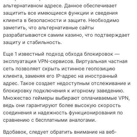
альтернативном адресе. Данное обеспечивает
защитить все имеющиеся функции и сведения
клиента в безопасности и защите. Необходимо
заметить, что альтернативные сайты
разрабатываются самим казино, что подтверждает
защиту и стабильность.
Еще 1 известный подход обхода блокировок —
эксплуатация VPN-сервисов. Виртуальная частная
сеть позволяет скрыть истинное геопозицию
клиента, заменяя его IP-адрес на иностранный
адрес. Такое создает недоступным отслеживание и
блокировку подключения к игорному заведению.
Множество геймеры выбирают оплачиваемые VPN,
ведь они гарантируют более высокую скорость
соединения и надежность функционирования по
сравнению с бесплатными аналогами.
Вдобавок, следует обратить внимание на веб-