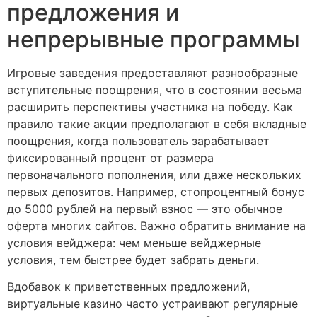
предложения и
непрерывные программы
Игровые заведения предоставляют разнообразные
вступительные поощрения, что в состоянии весьма
расширить перспективы участника на победу. Как
правило такие акции предполагают в себя вкладные
поощрения, когда пользователь зарабатывает
фиксированный процент от размера
первоначального пополнения, или даже нескольких
первых депозитов. Например, стопроцентный бонус
до 5000 рублей на первый взнос — это обычное
оферта многих сайтов. Важно обратить внимание на
условия вейджера: чем меньше вейджерные
условия, тем быстрее будет забрать деньги.
Вдобавок к приветственных предложений,
виртуальные казино часто устраивают регулярные