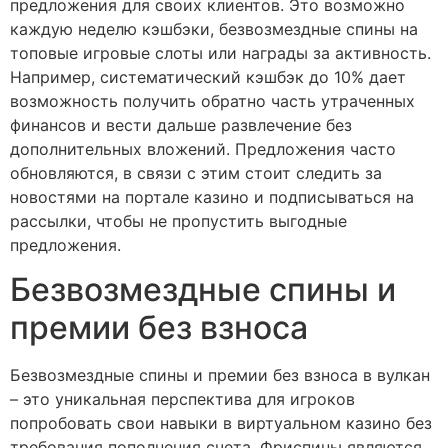
предложения для своих клиентов. Это возможно
каждую неделю кэшбэки, безвозмездные спины на
топовые игровые слоты или награды за активность.
Например, систематический кэшбэк до 10% дает
возможность получить обратно часть утраченных
финансов и вести дальше развлечение без
дополнительных вложений. Предложения часто
обновляются, в связи с этим стоит следить за
новостями на портале казино и подписываться на
рассылки, чтобы не пропустить выгодные
предложения.
Безвозмездные спины и
премии без взноса
Безвозмездные спины и премии без взноса в вулкан
– это уникальная перспектива для игроков
попробовать свои навыки в виртуальном казино без
требования пополнения счета. Фриспины являются