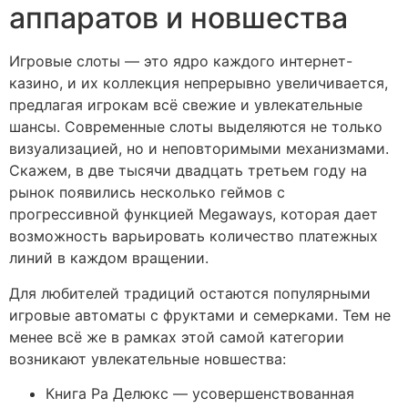
аппаратов и новшества
Игровые слоты — это ядро каждого интернет-
казино, и их коллекция непрерывно увеличивается,
предлагая игрокам всё свежие и увлекательные
шансы. Современные слоты выделяются не только
визуализацией, но и неповторимыми механизмами.
Скажем, в две тысячи двадцать третьем году на
рынок появились несколько геймов с
прогрессивной функцией Megaways, которая дает
возможность варьировать количество платежных
линий в каждом вращении.
Для любителей традиций остаются популярными
игровые автоматы с фруктами и семерками. Тем не
менее всё же в рамках этой самой категории
возникают увлекательные новшества:
Книга Ра Делюкс — усовершенствованная