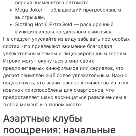
версия знаменитого автомата.
Mega Joker — обладающий прогрессивным
выигрышем.
Sizzling Hot 6 ExtraGold — расширенный
функционал для предельного выигрыша.
Не следует упускайте из виду забывать про особых
слотах, что привлекают внимание благодаря
увлекательным темам и лицензированным героям.
Игроки могут окунуться в мир своих
предпочитаемых кинофильмов или сериалов, что
делает геймплей ещё более увлекательным. Важно
подчеркнуть, что значительное количество из этих
новинок приспособлены для смартфонов, что
предоставляет шанс восхищаться развлечением в
любой момент и в любом месте.
Азартные клубы
поощрения: начальные