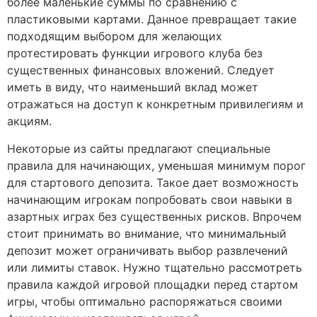
более маленькие суммы по сравнению с
пластиковыми картами. Данное превращает такие
подходящим выбором для желающих
протестировать функции игрового клуба без
существенных финансовых вложений. Следует
иметь в виду, что наименьший вклад может
отражаться на доступ к конкретным привилегиям и
акциям.
Некоторые из сайты предлагают специальные
правила для начинающих, уменьшая минимум порог
для стартового депозита. Такое дает возможность
начинающим игрокам попробовать свои навыки в
азартных играх без существенных рисков. Впрочем
стоит принимать во внимание, что минимальный
депозит может ограничивать выбор развлечений
или лимиты ставок. Нужно тщательно рассмотреть
правила каждой игровой площадки перед стартом
игры, чтобы оптимально распоряжаться своими