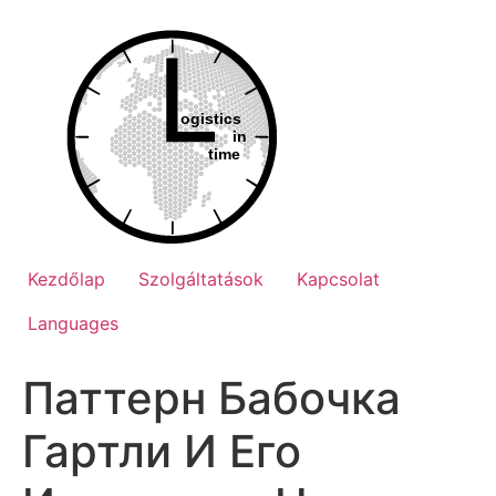
Ugrás
a
tartalomhoz
Kezdőlap
Szolgáltatások
Kapcsolat
Languages
Паттерн Бабочка
Гартли И Его