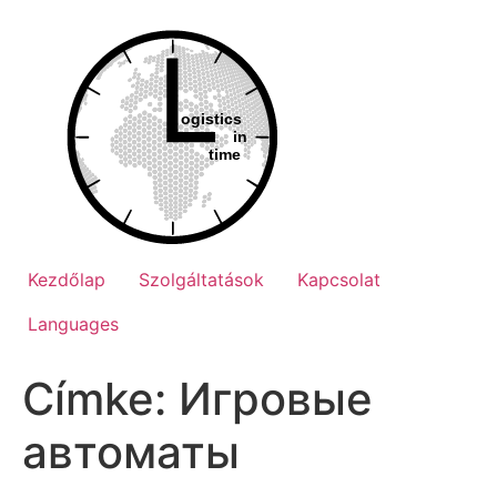
Ugrás
a
tartalomhoz
Kezdőlap
Szolgáltatások
Kapcsolat
Languages
Címke:
Игровые
автоматы