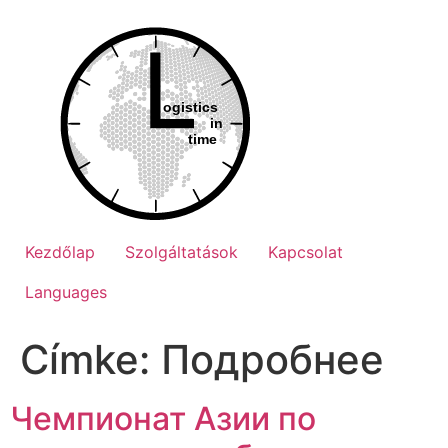
Ugrás
a
tartalomhoz
Kezdőlap
Szolgáltatások
Kapcsolat
Languages
Címke:
Подробнее
Чемпионат Азии по