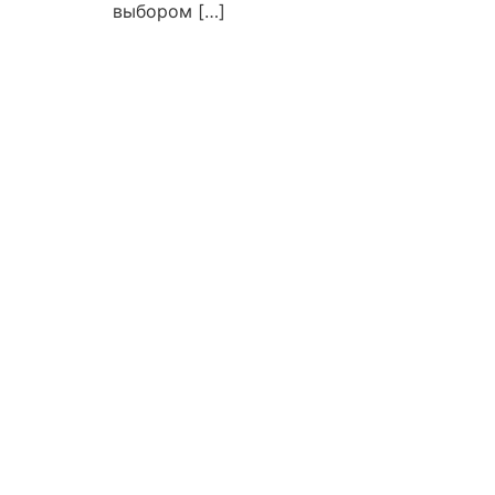
выбором […]