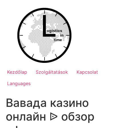
Ugrás
a
tartalomhoz
Kezdőlap
Szolgáltatások
Kapcsolat
Languages
Вавада казино
онлайн ᐉ обзор